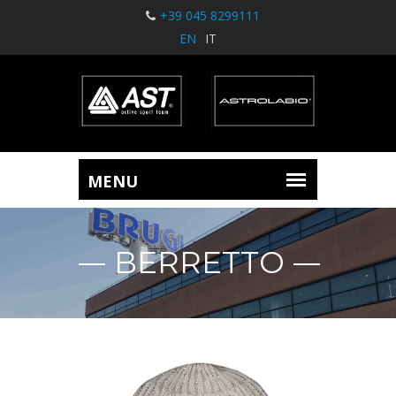
+39 045 8299111
EN
IT
BERRETTO