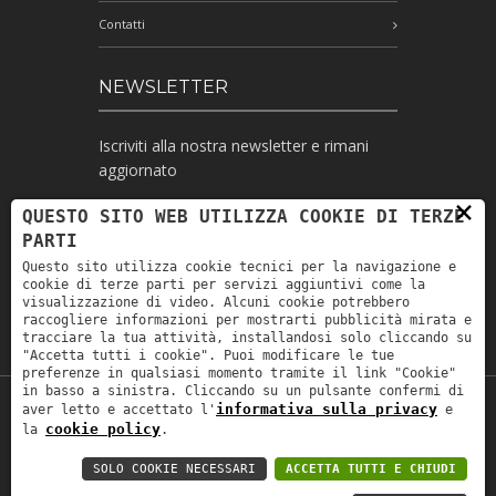
Contatti
NEWSLETTER
Iscriviti alla nostra newsletter e rimani
aggiornato
×
QUESTO SITO WEB UTILIZZA COOKIE DI TERZE
PARTI
Ho letto l'informativa e autorizzo il
Questo sito utilizza cookie tecnici per la navigazione e
trattamento dei miei dati personali per le
cookie di terze parti per servizi aggiuntivi come la
finalità ivi indicate *
visualizzazione di video. Alcuni cookie potrebbero
raccogliere informazioni per mostrarti pubblicità mirata e
tracciare la tua attività, installandosi solo cliccando su
"Accetta tutti i cookie". Puoi modificare le tue
preferenze in qualsiasi momento tramite il link "Cookie"
in basso a sinistra. Cliccando su un pulsante confermi di
informativa sulla privacy
aver letto e accettato l'
e
Copyright © 2019
Astrolabio
. P.IVA:
cookie policy
la
.
IT00880690235 - All Rights Reserved -
Privacy policy
-
Privacy policy B2B
-
Area
SOLO COOKIE NECESSARI
ACCETTA TUTTI E CHIUDI
riservata