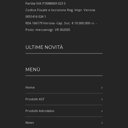
Partita IVA IT0088069 023 5
Codice Fiscale e Iscrizione Reg. Impr. Verona
0051416 024 1
REA 166179 Verona -Cap. Soc. € 10.000.000 i.v. -
Posiz. meccanogr. VR 002505
ULTIME NOVITÀ
MENÙ
Home
Prodotti AST
Prodotti Astrolabio
News