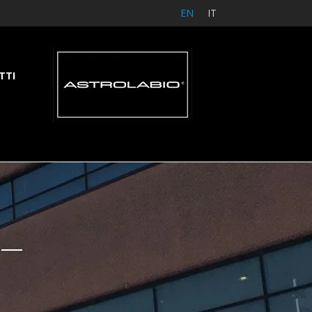
EN
IT
TTI