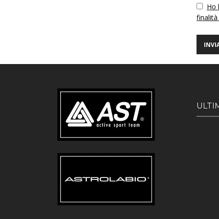
Vuoto
Ho l
finalità
ULTI