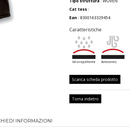
Tipo struttura
: WOVEN
Cat tess
:
Ean
: 8300163329454
Caratteristiche
idrorepellente
antivento
Scarica scheda prodotto
Torna indietro
CHIEDI INFORMAZIONI