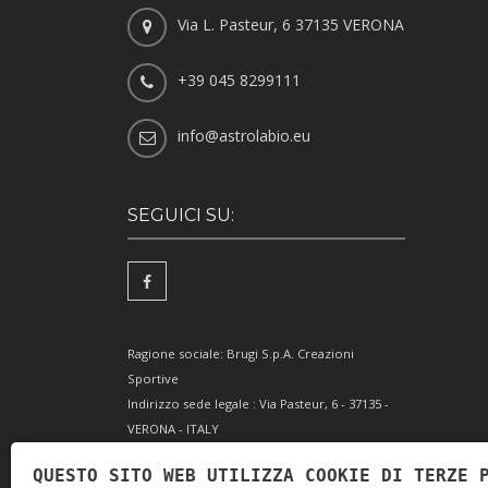
Via L. Pasteur, 6 37135 VERONA
+39 045 8299111
info@astrolabio.eu
SEGUICI SU:
Ragione sociale: Brugi S.p.A. Creazioni
Sportive
Indirizzo sede legale : Via Pasteur, 6 - 37135 -
VERONA - ITALY
Partita IVA IT0088069 023 5
QUESTO SITO WEB UTILIZZA COOKIE DI TERZE 
Codice Fiscale e Iscrizione Reg. Impr. Verona