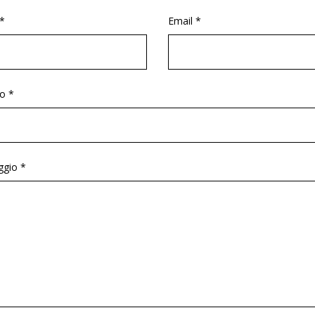
*
Email *
o *
gio *