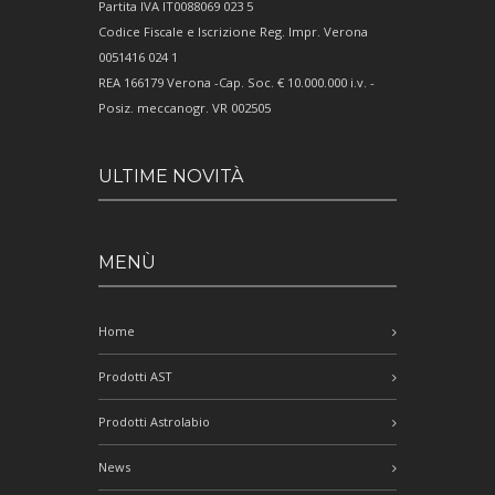
Partita IVA IT0088069 023 5
Codice Fiscale e Iscrizione Reg. Impr. Verona
0051416 024 1
REA 166179 Verona -Cap. Soc. € 10.000.000 i.v. -
Posiz. meccanogr. VR 002505
ULTIME NOVITÀ
MENÙ
Home
Prodotti AST
Prodotti Astrolabio
News