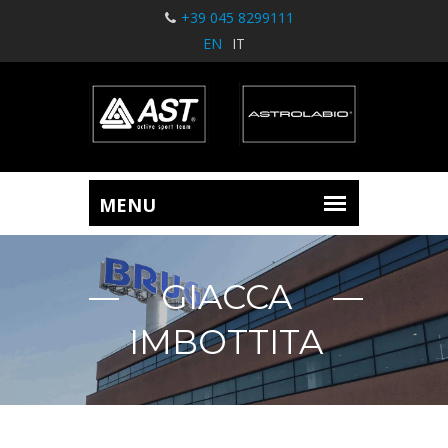
+39 045 8299111
EN
IT
GIACCA
IMBOTTITA