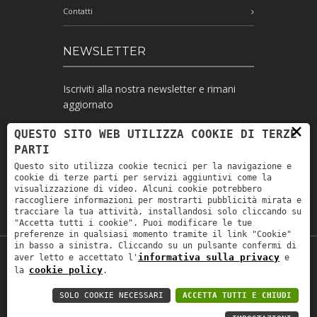
Contatti
NEWSLETTER
Iscriviti alla nostra newsletter e rimani
aggiornato
×
QUESTO SITO WEB UTILIZZA COOKIE DI TERZE
PARTI
Ho letto l'informativa e autorizzo il
Questo sito utilizza cookie tecnici per la navigazione e
trattamento dei miei dati personali per le
cookie di terze parti per servizi aggiuntivi come la
finalità ivi indicate *
visualizzazione di video. Alcuni cookie potrebbero
raccogliere informazioni per mostrarti pubblicità mirata e
tracciare la tua attività, installandosi solo cliccando su
"Accetta tutti i cookie". Puoi modificare le tue
preferenze in qualsiasi momento tramite il link "Cookie"
in basso a sinistra. Cliccando su un pulsante confermi di
informativa sulla privacy
aver letto e accettato l'
e
Copyright © 2019
Astrolabio
. P.IVA:
cookie policy
la
.
IT00880690235 - All Rights Reserved -
Privacy policy
-
Privacy policy B2B
-
Area
SOLO COOKIE NECESSARI
ACCETTA TUTTI E CHIUDI
riservata