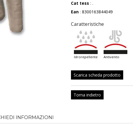
Cat tess
: .
Ean
: 8300163844049
Caratteristiche
idrorepellente
antivento
Scarica scheda prodotto
Torna indietro
CHIEDI INFORMAZIONI