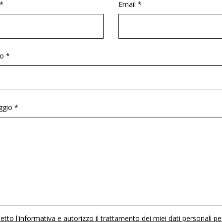
*
Email *
o *
gio *
etto l'informativa e autorizzo il trattamento dei miei dati personali pe