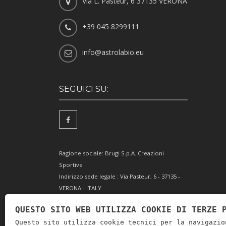
Via L. Pasteur, 6 37135 VERONA
+39 045 8299111
info@astrolabio.eu
SEGUICI SU:
Ragione sociale: Brugi S.p.A. Creazioni
Sportive
Indirizzo sede legale : Via Pasteur, 6 - 37135 -
VERONA - ITALY
Partita IVA IT0088069 023 5
QUESTO SITO WEB UTILIZZA COOKIE DI TERZE 
Codice Fiscale e Iscrizione Reg. Impr. Verona
Questo sito utilizza cookie tecnici per la navigazio
0051416 024 1