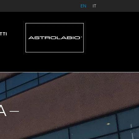
EN
IT
TTI
A