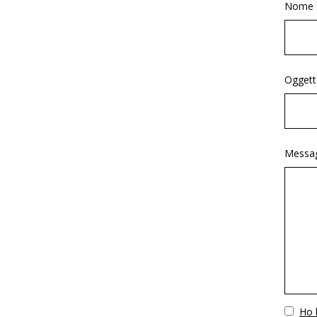
Nome 
Oggett
Messag
Vuoto
Ho l