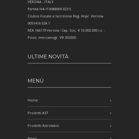
VERONA - ITALY
Partita IVA IT0088069 023 5
Codice Fiscale e Iscrizione Reg. Impr. Verona
0051416 024 1
REA 166179 Verona -Cap. Soc. € 10.000.000 i.v. -
Posiz. meccanogr. VR 002505
ULTIME NOVITÀ
MENÙ
Home
Prodotti AST
Prodotti Astrolabio
News