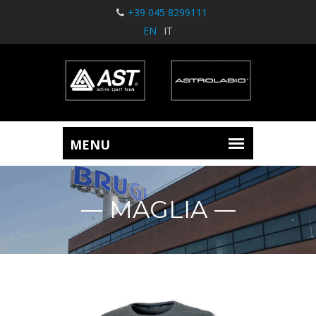
+39 045 8299111
EN
IT
MAGLIA