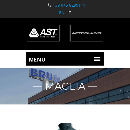
+39 045 8299111
EN
IT
MAGLIA