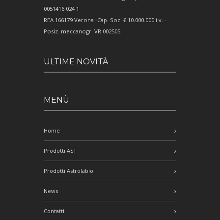
0051416 024 1
REA 166179 Verona -Cap. Soc. € 10.000.000 i.v. -
Posiz. meccanogr. VR 002505
ULTIME NOVITÀ
MENÙ
Home
Prodotti AST
Prodotti Astrolabio
News
Contatti