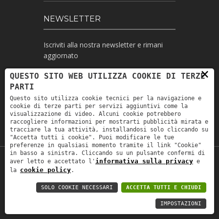
NEWSLETTER
Iscriviti alla nostra newsletter e rimani
aggiornato
×
QUESTO SITO WEB UTILIZZA COOKIE DI TERZE
PARTI
Ho letto l'informativa e autorizzo il
Questo sito utilizza cookie tecnici per la navigazione e
trattamento dei miei dati personali per le
cookie di terze parti per servizi aggiuntivi come la
finalità ivi indicate *
visualizzazione di video. Alcuni cookie potrebbero
raccogliere informazioni per mostrarti pubblicità mirata e
tracciare la tua attività, installandosi solo cliccando su
"Accetta tutti i cookie". Puoi modificare le tue
preferenze in qualsiasi momento tramite il link "Cookie"
in basso a sinistra. Cliccando su un pulsante confermi di
informativa sulla privacy
aver letto e accettato l'
e
Copyright © 2019
Astrolabio
. P.IVA:
cookie policy
la
.
IT00880690235 - All Rights Reserved -
Privacy policy
-
Privacy policy B2B
-
Area
SOLO COOKIE NECESSARI
ACCETTA TUTTI E CHIUDI
riservata
IMPOSTAZIONI