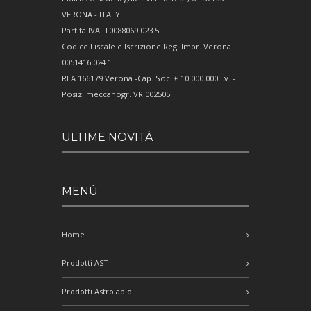
VERONA - ITALY
Partita IVA IT0088069 023 5
Codice Fiscale e Iscrizione Reg. Impr. Verona
0051416 024 1
REA 166179 Verona -Cap. Soc. € 10.000.000 i.v. -
Posiz. meccanogr. VR 002505
ULTIME NOVITÀ
MENÙ
Home
Prodotti AST
Prodotti Astrolabio