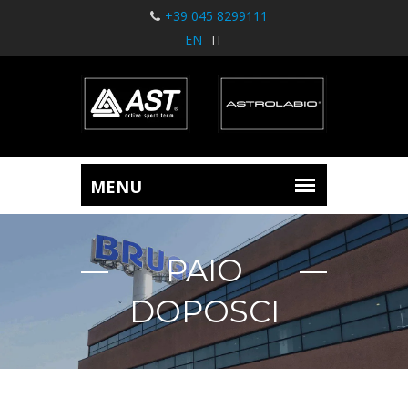
+39 045 8299111
EN
IT
PAIO
DOPOSCI