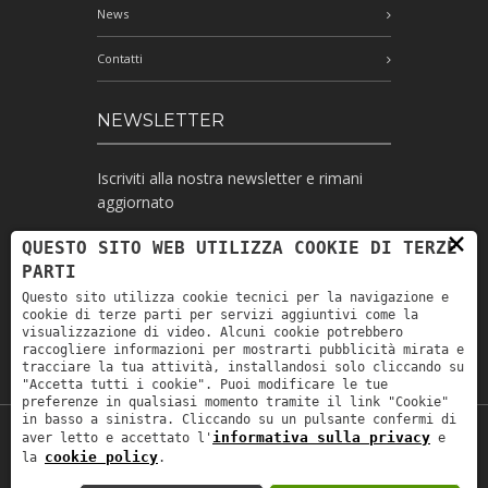
News
Contatti
NEWSLETTER
Iscriviti alla nostra newsletter e rimani
aggiornato
×
QUESTO SITO WEB UTILIZZA COOKIE DI TERZE
PARTI
Ho letto l'informativa e autorizzo il
Questo sito utilizza cookie tecnici per la navigazione e
trattamento dei miei dati personali per le
cookie di terze parti per servizi aggiuntivi come la
finalità ivi indicate *
visualizzazione di video. Alcuni cookie potrebbero
raccogliere informazioni per mostrarti pubblicità mirata e
tracciare la tua attività, installandosi solo cliccando su
"Accetta tutti i cookie". Puoi modificare le tue
preferenze in qualsiasi momento tramite il link "Cookie"
in basso a sinistra. Cliccando su un pulsante confermi di
informativa sulla privacy
aver letto e accettato l'
e
Copyright © 2019
Astrolabio
. P.IVA:
cookie policy
la
.
IT00880690235 - All Rights Reserved -