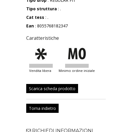
Tipo drop
: REGULAR FIT
Tipo struttura
: .
Cat tess
: .
Ean
: 8055768182347
Caratteristiche
vendita libera
minimo ordine iniziale
Scarica scheda prodotto
Torna indietro
RICHIEDI INFORMAZIONI