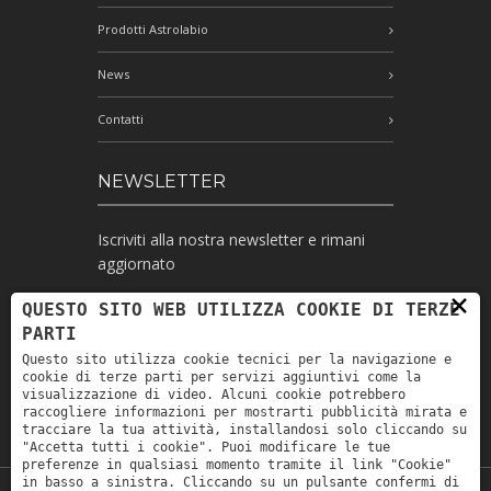
Prodotti Astrolabio
News
Contatti
NEWSLETTER
Iscriviti alla nostra newsletter e rimani
aggiornato
×
QUESTO SITO WEB UTILIZZA COOKIE DI TERZE
PARTI
Ho letto l'informativa e autorizzo il
Questo sito utilizza cookie tecnici per la navigazione e
trattamento dei miei dati personali per le
cookie di terze parti per servizi aggiuntivi come la
finalità ivi indicate *
visualizzazione di video. Alcuni cookie potrebbero
raccogliere informazioni per mostrarti pubblicità mirata e
tracciare la tua attività, installandosi solo cliccando su
"Accetta tutti i cookie". Puoi modificare le tue
preferenze in qualsiasi momento tramite il link "Cookie"
in basso a sinistra. Cliccando su un pulsante confermi di