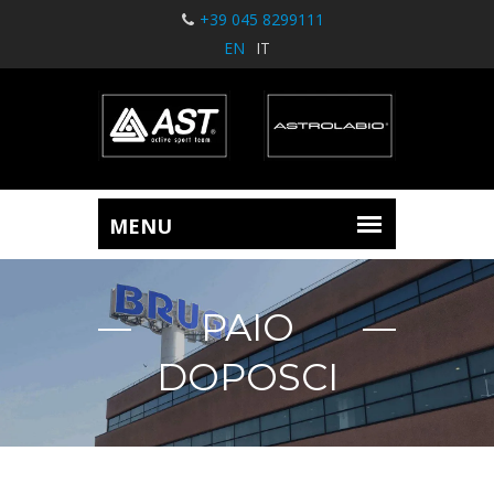
+39 045 8299111
EN
IT
PAIO
DOPOSCI