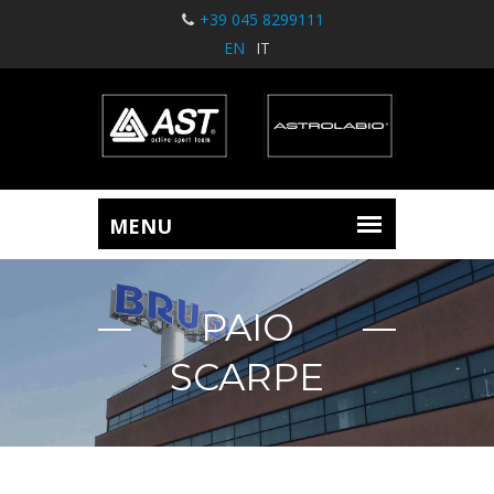
+39 045 8299111
EN
IT
PAIO
SCARPE