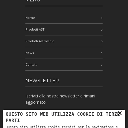
Home
Prodotti AST
Prodotti Astrolabio
News
Contatti
NEWSLETTER
Iscriviti alla nostra newsletter e rimani
aggiornato
×
QUESTO SITO WEB UTILIZZA COOKIE DI TERZE
PARTI
Ho letto l'informativa e autorizzo il
Questo sito utilizza cookie tecnici per la navigazione e