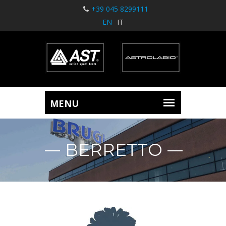
+39 045 8299111
EN
IT
BERRETTO