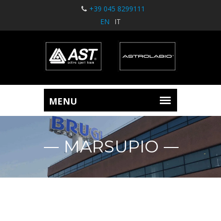
+39 045 8299111
EN
IT
MARSUPIO