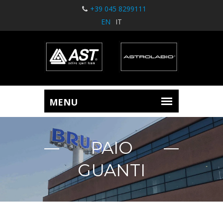
+39 045 8299111
EN
IT
PAIO
GUANTI