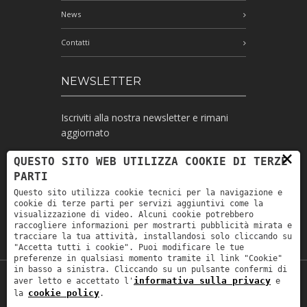
News
Contatti
NEWSLETTER
Iscriviti alla nostra newsletter e rimani
aggiornato
×
QUESTO SITO WEB UTILIZZA COOKIE DI TERZE
PARTI
Ho letto l'informativa e autorizzo il
Questo sito utilizza cookie tecnici per la navigazione e
trattamento dei miei dati personali per le
cookie di terze parti per servizi aggiuntivi come la
finalità ivi indicate *
visualizzazione di video. Alcuni cookie potrebbero
raccogliere informazioni per mostrarti pubblicità mirata e
tracciare la tua attività, installandosi solo cliccando su
"Accetta tutti i cookie". Puoi modificare le tue
preferenze in qualsiasi momento tramite il link "Cookie"
in basso a sinistra. Cliccando su un pulsante confermi di
informativa sulla privacy
aver letto e accettato l'
e
Copyright © 2019
Astrolabio
. P.IVA:
cookie policy
la
.
IT00880690235 - All Rights Reserved -