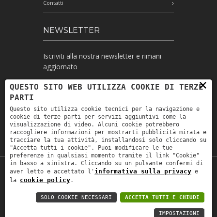
Contatti
NEWSLETTER
Iscriviti alla nostra newsletter e rimani
aggiornato
×
QUESTO SITO WEB UTILIZZA COOKIE DI TERZE
PARTI
Ho letto l'informativa e autorizzo il
Questo sito utilizza cookie tecnici per la navigazione e
trattamento dei miei dati personali per le
cookie di terze parti per servizi aggiuntivi come la
finalità ivi indicate *
visualizzazione di video. Alcuni cookie potrebbero
raccogliere informazioni per mostrarti pubblicità mirata e
tracciare la tua attività, installandosi solo cliccando su
"Accetta tutti i cookie". Puoi modificare le tue
preferenze in qualsiasi momento tramite il link "Cookie"
in basso a sinistra. Cliccando su un pulsante confermi di
informativa sulla privacy
aver letto e accettato l'
e
Copyright © 2019
Astrolabio
. P.IVA:
cookie policy
la
.
IT00880690235 - All Rights Reserved -
Privacy policy
-
Privacy policy B2B
-
Area
SOLO COOKIE NECESSARI
ACCETTA TUTTI E CHIUDI
riservata
IMPOSTAZIONI