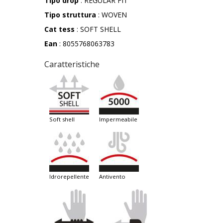
Tipo drop
: REGULAR FIT
Tipo struttura
: WOVEN
Cat tess
: SOFT SHELL
Ean
: 8055768063783
Caratteristiche
soft shell
impermeabile
idrorepellente
antivento