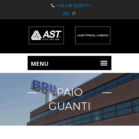
+39 045 8299111
EN
IT
PAIO
GUANTI