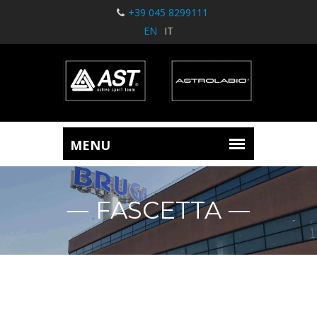
+39 045 8299111
EN
IT
FASCETTA