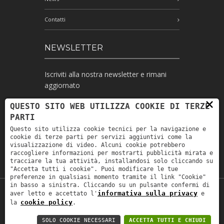
Contatti
NEWSLETTER
Iscriviti alla nostra newsletter e rimani
aggiornato
×
QUESTO SITO WEB UTILIZZA COOKIE DI TERZE
PARTI
Ho letto l'informativa e autorizzo il
Questo sito utilizza cookie tecnici per la navigazione e
trattamento dei miei dati personali per le
cookie di terze parti per servizi aggiuntivi come la
finalità ivi indicate *
visualizzazione di video. Alcuni cookie potrebbero
raccogliere informazioni per mostrarti pubblicità mirata e
tracciare la tua attività, installandosi solo cliccando su
"Accetta tutti i cookie". Puoi modificare le tue
preferenze in qualsiasi momento tramite il link "Cookie"
in basso a sinistra. Cliccando su un pulsante confermi di
informativa sulla privacy
aver letto e accettato l'
e
Copyright © 2019
Astrolabio
. P.IVA:
cookie policy
la
.
IT00880690235 - All Rights Reserved -
Privacy policy
-
Privacy policy B2B
-
Area
SOLO COOKIE NECESSARI
ACCETTA TUTTI E CHIUDI