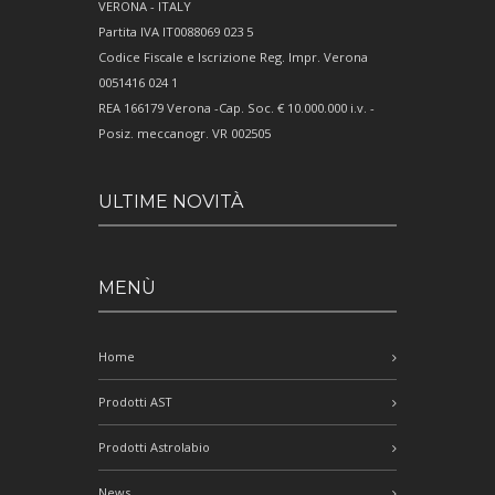
VERONA - ITALY
Partita IVA IT0088069 023 5
Codice Fiscale e Iscrizione Reg. Impr. Verona
0051416 024 1
REA 166179 Verona -Cap. Soc. € 10.000.000 i.v. -
Posiz. meccanogr. VR 002505
ULTIME NOVITÀ
MENÙ
Home
Prodotti AST
Prodotti Astrolabio
News