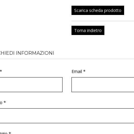
Scarica scheda prodotto
Torna indietro
CHIEDI INFORMAZIONI
*
Email *
o *
gio *