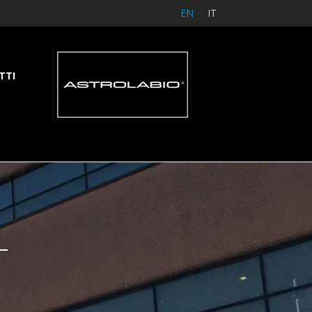
EN
IT
TTI