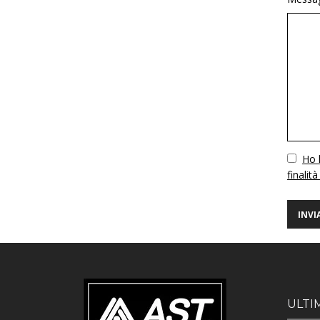
Vuoto
Ho l
finalità
ULTI