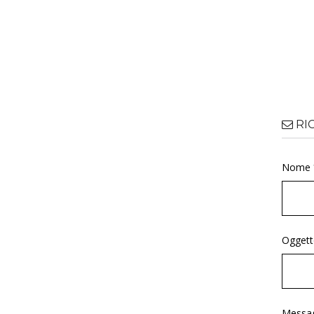
RI
Nome 
Oggett
Messag