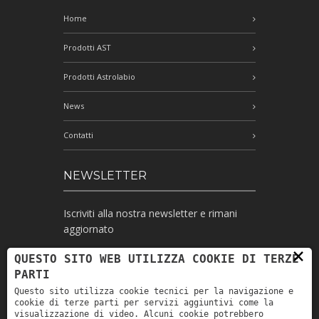
Home
Prodotti AST
Prodotti Astrolabio
News
Contatti
NEWSLETTER
Iscriviti alla nostra newsletter e rimani
aggiornato
×
QUESTO SITO WEB UTILIZZA COOKIE DI TERZE
PARTI
Ho letto l'informativa e autorizzo il
Questo sito utilizza cookie tecnici per la navigazione e
trattamento dei miei dati personali per le
cookie di terze parti per servizi aggiuntivi come la
finalità ivi indicate *
visualizzazione di video. Alcuni cookie potrebbero