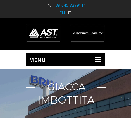
+39 045 8299111
EN
IT
GIACCA
IMBOTTITA