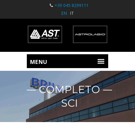
+39 045 8299111
EN
IT
COMPLETO
SCI