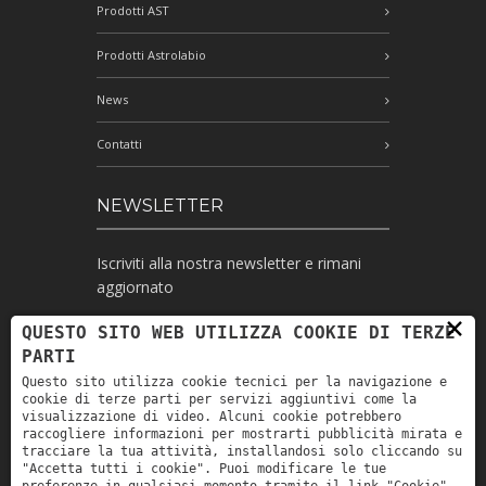
Prodotti AST
Prodotti Astrolabio
News
Contatti
NEWSLETTER
Iscriviti alla nostra newsletter e rimani
aggiornato
×
QUESTO SITO WEB UTILIZZA COOKIE DI TERZE
PARTI
Ho letto l'informativa e autorizzo il
Questo sito utilizza cookie tecnici per la navigazione e
trattamento dei miei dati personali per le
cookie di terze parti per servizi aggiuntivi come la
finalità ivi indicate *
visualizzazione di video. Alcuni cookie potrebbero
raccogliere informazioni per mostrarti pubblicità mirata e
tracciare la tua attività, installandosi solo cliccando su
"Accetta tutti i cookie". Puoi modificare le tue