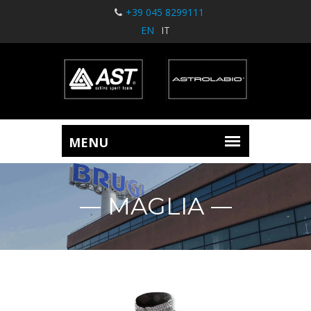
+39 045 8299111
EN
IT
MAGLIA