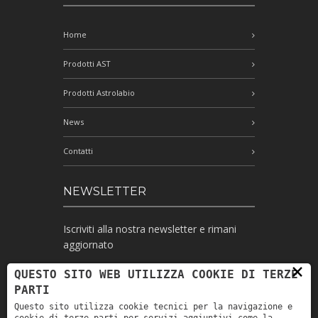
Home
Prodotti AST
Prodotti Astrolabio
News
Contatti
NEWSLETTER
Iscriviti alla nostra newsletter e rimani
aggiornato
×
QUESTO SITO WEB UTILIZZA COOKIE DI TERZE
PARTI
Ho letto l'informativa e autorizzo il
Questo sito utilizza cookie tecnici per la navigazione e
trattamento dei miei dati personali per le