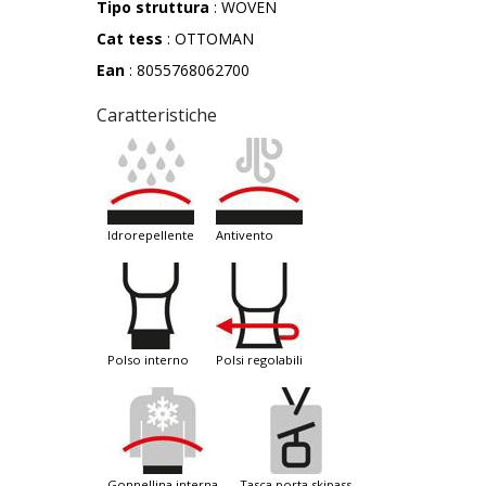
Tipo struttura
: WOVEN
Cat tess
: OTTOMAN
Ean
: 8055768062700
Caratteristiche
idrorepellente
antivento
polso interno
polsi regolabili
gonnellina interna
tasca porta skipass