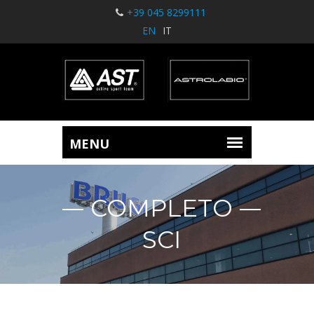
+39 045 8299111
EN
IT
COMPLETO
SCI