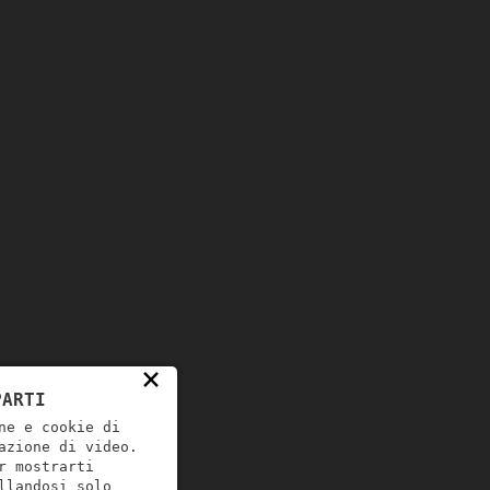
×
PARTI
ne e cookie di
azione di video.
r mostrarti
llandosi solo