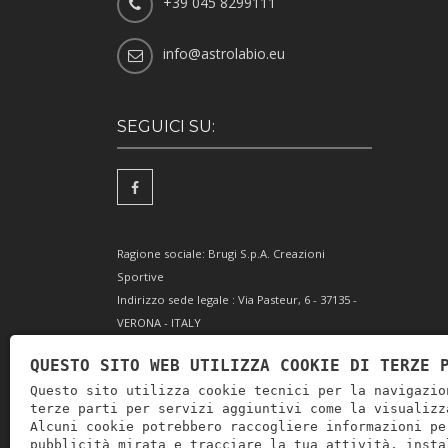
+39 045 8299111
info@astrolabio.eu
SEGUICI SU:
Ragione sociale: Brugi S.p.A. Creazioni
Sportive
Indirizzo sede legale : Via Pasteur, 6 - 37135 -
VERONA - ITALY
Partita IVA IT0088069 023 5
QUESTO SITO WEB UTILIZZA COOKIE DI TERZE 
Codice Fiscale e Iscrizione Reg. Impr. Verona
Questo sito utilizza cookie tecnici per la navigazio
0051416 024 1
terze parti per servizi aggiuntivi come la visualizz
REA 166179 Verona -Cap. Soc. € 10.000.000 i.v. -
Alcuni cookie potrebbero raccogliere informazioni pe
Posiz. meccanogr. VR 002505
pubblicità mirata e tracciare la tua attività, insta