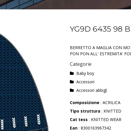
YG9D 6435 98 
BERRETTO A MAGLIA CON MOT
PON PON ALL' ESTREMITA' FO
Categorie
Baby boy
Accessori
Accessori abbigl.
Composizione
: ACRILICA
Tipo struttura
: KNITTED
Cat tess
: KNITTED WEAR
Ean
: 8300163967342