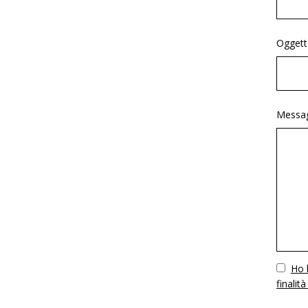
Oggett
Messag
Vuoto
Ho l
finalità