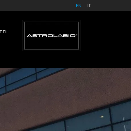
EN
IT
TTI