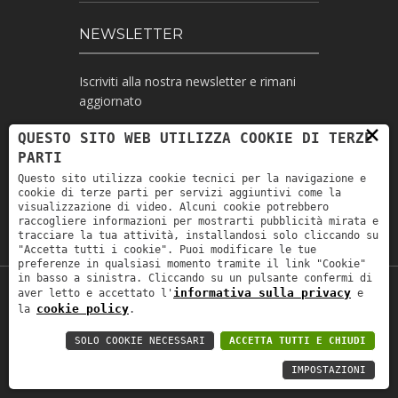
NEWSLETTER
Iscriviti alla nostra newsletter e rimani
aggiornato
×
QUESTO SITO WEB UTILIZZA COOKIE DI TERZE
PARTI
Ho letto l'informativa e autorizzo il
Questo sito utilizza cookie tecnici per la navigazione e
trattamento dei miei dati personali per le
cookie di terze parti per servizi aggiuntivi come la
finalità ivi indicate *
visualizzazione di video. Alcuni cookie potrebbero
raccogliere informazioni per mostrarti pubblicità mirata e
tracciare la tua attività, installandosi solo cliccando su
"Accetta tutti i cookie". Puoi modificare le tue
preferenze in qualsiasi momento tramite il link "Cookie"
in basso a sinistra. Cliccando su un pulsante confermi di
informativa sulla privacy
aver letto e accettato l'
e
Copyright © 2019
Astrolabio
. P.IVA:
cookie policy
la
.
IT00880690235 - All Rights Reserved -
Privacy policy
-
Privacy policy B2B
-
Area
SOLO COOKIE NECESSARI
ACCETTA TUTTI E CHIUDI
riservata
IMPOSTAZIONI