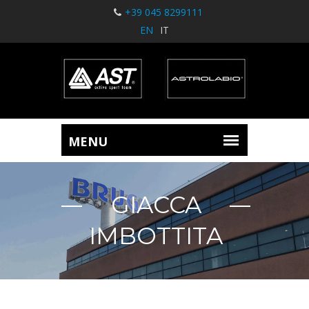
+39 045 8299111
EN
IT
GIACCA
IMBOTTITA