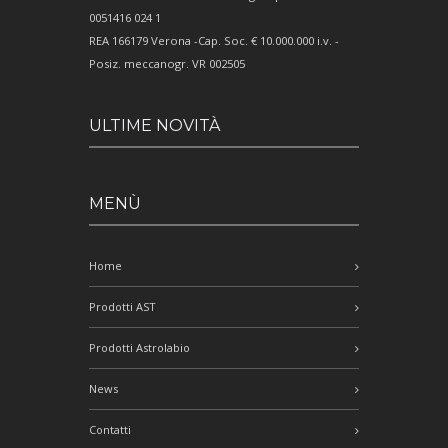
0051416 024 1
REA 166179 Verona -Cap. Soc. € 10.000.000 i.v. -
Posiz. meccanogr. VR 002505
ULTIME NOVITÀ
MENÙ
Home
Prodotti AST
Prodotti Astrolabio
News
Contatti