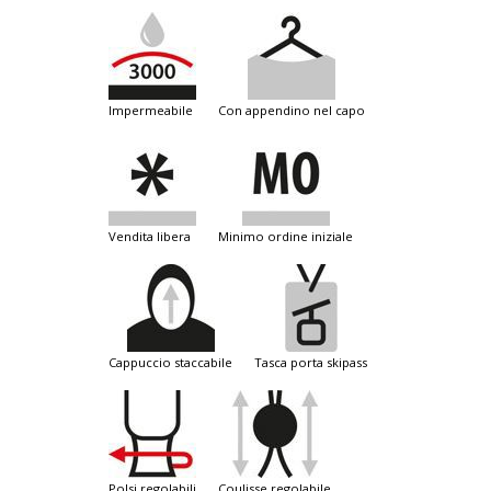
impermeabile
con appendino nel capo
vendita libera
minimo ordine iniziale
cappuccio staccabile
tasca porta skipass
polsi regolabili
coulisse regolabile