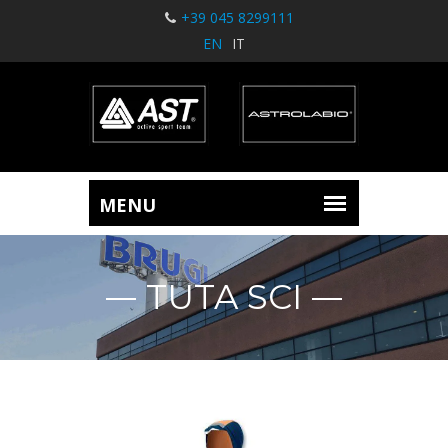
+39 045 8299111
EN
IT
TUTA SCI