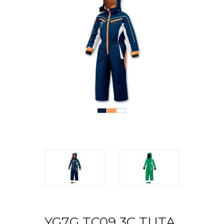
YG7G TC09 3C TUTA