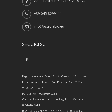
Via L. Pasteur, 6 37135 VERONA
+39 045 8299111
info@astrolabio.eu
SEGUICI SU:
Ragione sociale: Brugi S.p.A. Creazioni Sportive
Indirizzo sede legale : Via Pasteur, 6 - 37135 -
VERONA - ITALY
Partita IVA IT0088069 023 5
Codice Fiscale e Iscrizione Reg. Impr. Verona
0051416 024 1
REA 166179 Verona -Cap. Soc. € 10.000.000 i.v. -