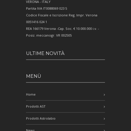
VERONA - ITALY
Partita IVA IT0088069 023 5
Codice Fiscale e Iscrizione Reg. Impr. Verona
0051416 024 1
REA 166179 Verona -Cap. Soc. € 10.000.000 i.v. -
Posiz. meccanogr. VR 002505
ULTIME NOVITÀ
MENÙ
Home
Prodotti AST
Prodotti Astrolabio
News