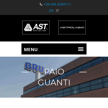
+39 045 8299111
EN
IT
PAIO
GUANTI