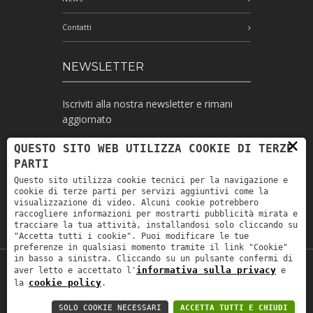
Contatti
NEWSLETTER
Iscriviti alla nostra newsletter e rimani
aggiornato
×
QUESTO SITO WEB UTILIZZA COOKIE DI TERZE
PARTI
Ho letto l'informativa e autorizzo il
Questo sito utilizza cookie tecnici per la navigazione e
trattamento dei miei dati personali per le
cookie di terze parti per servizi aggiuntivi come la
finalità ivi indicate *
visualizzazione di video. Alcuni cookie potrebbero
raccogliere informazioni per mostrarti pubblicità mirata e
tracciare la tua attività, installandosi solo cliccando su
"Accetta tutti i cookie". Puoi modificare le tue
preferenze in qualsiasi momento tramite il link "Cookie"
in basso a sinistra. Cliccando su un pulsante confermi di
informativa sulla privacy
aver letto e accettato l'
e
Copyright © 2019
Astrolabio
. P.IVA:
cookie policy
la
.
IT00880690235 - All Rights Reserved -
Privacy policy
-
Privacy policy B2B
-
Area
SOLO COOKIE NECESSARI
ACCETTA TUTTI E CHIUDI