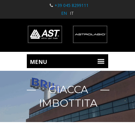
+39 045 8299111
EN
IT
GIACCA
IMBOTTITA