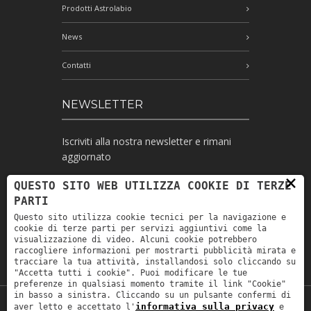
Prodotti Astrolabio
News
Contatti
NEWSLETTER
Iscriviti alla nostra newsletter e rimani
aggiornato
×
QUESTO SITO WEB UTILIZZA COOKIE DI TERZE
PARTI
Ho letto l'informativa e autorizzo il
Questo sito utilizza cookie tecnici per la navigazione e
trattamento dei miei dati personali per le
cookie di terze parti per servizi aggiuntivi come la
finalità ivi indicate *
visualizzazione di video. Alcuni cookie potrebbero
raccogliere informazioni per mostrarti pubblicità mirata e
tracciare la tua attività, installandosi solo cliccando su
"Accetta tutti i cookie". Puoi modificare le tue
preferenze in qualsiasi momento tramite il link "Cookie"
in basso a sinistra. Cliccando su un pulsante confermi di
informativa sulla privacy
aver letto e accettato l'
e