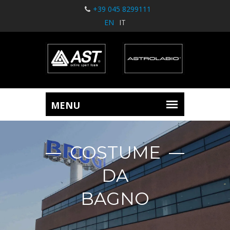
+39 045 8299111
EN
IT
COSTUME
DA
BAGNO