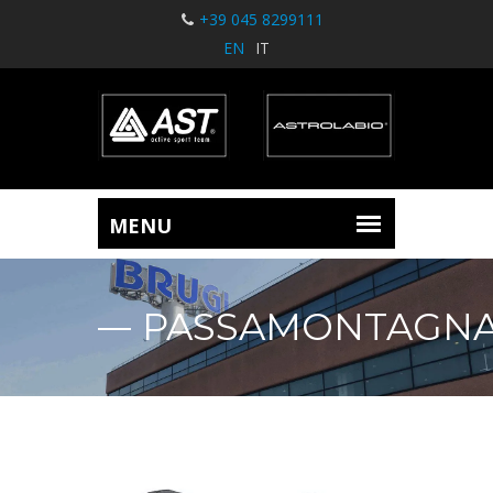
+39 045 8299111
EN
IT
PASSAMONTAGN