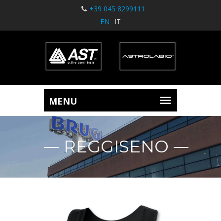
+39 045 8299111
EN
IT
REGGISENO