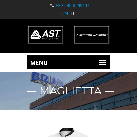
+39 045 8299111
EN
IT
MAGLIETTA