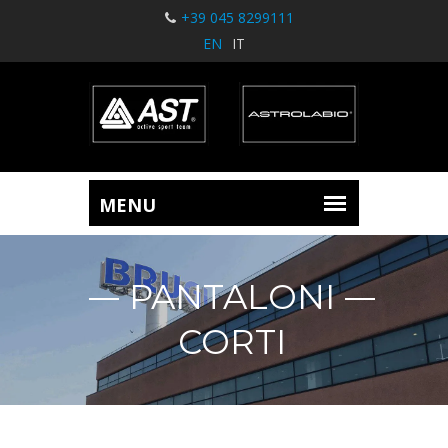
+39 045 8299111
EN
IT
PANTALONI
CORTI