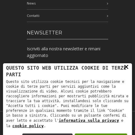
News
Contatti
NEWSLETTER
Iscriviti alla nostra newsletter e rimani
aggiornato
×
QUESTO SITO WEB UTILIZZA COOKIE DI TERZE
PARTI
Ho letto l'informativa e autorizzo il
Questo sito utilizza cookie tecnici per la navigazione e
trattamento dei miei dati personali per le
cookie di terze parti per servizi aggiuntivi come la
finalità ivi indicate *
visualizzazione di video. Alcuni cookie potrebbero
raccogliere informazioni per mostrarti pubblicità mirata e
tracciare la tua attività, installandosi solo cliccando su
"Accetta tutti i cookie". Puoi modificare le tue
preferenze in qualsiasi momento tramite il link "Cookie"
in basso a sinistra. Cliccando su un pulsante confermi di
informativa sulla privacy
aver letto e accettato l'
e
Copyright © 2019
Astrolabio
. P.IVA:
cookie policy
la
.
IT00880690235 - All Rights Reserved -