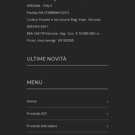
VERONA - ITALY
Partita IVA IT0088069 023 5
Codice Fiscale e Iscrizione Reg. Impr. Verona
0051416 024 1
REA 166179 Verona -Cap. Soc. € 10.000.000 i.v. -
Posiz. meccanogr. VR 002505
ULTIME NOVITÀ
MENÙ
Home
Prodotti AST
Prodotti Astrolabio