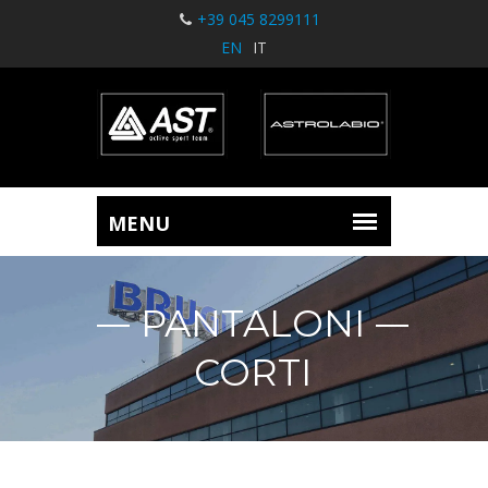
+39 045 8299111
EN
IT
PANTALONI
CORTI