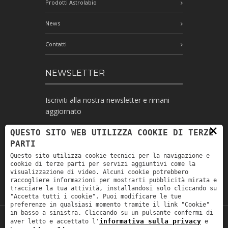
Prodotti Astrolabio
News
Contatti
NEWSLETTER
Iscriviti alla nostra newsletter e rimani
aggiornato
×
QUESTO SITO WEB UTILIZZA COOKIE DI TERZE
PARTI
Ho letto l'informativa e autorizzo il
Questo sito utilizza cookie tecnici per la navigazione e
trattamento dei miei dati personali per le
cookie di terze parti per servizi aggiuntivi come la
finalità ivi indicate *
visualizzazione di video. Alcuni cookie potrebbero
raccogliere informazioni per mostrarti pubblicità mirata e
tracciare la tua attività, installandosi solo cliccando su
"Accetta tutti i cookie". Puoi modificare le tue
preferenze in qualsiasi momento tramite il link "Cookie"
in basso a sinistra. Cliccando su un pulsante confermi di
informativa sulla privacy
aver letto e accettato l'
e
Copyright © 2019
Astrolabio
. P.IVA: