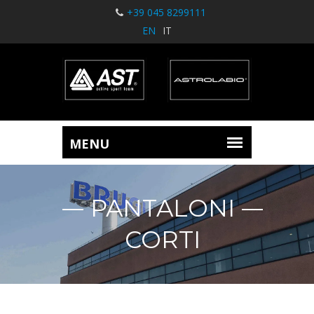
+39 045 8299111
EN
IT
PANTALONI
CORTI