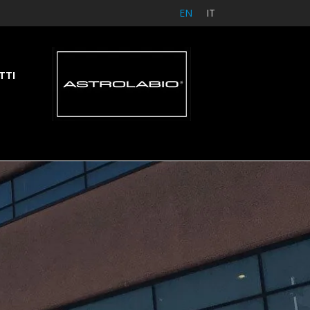
EN
IT
TTI