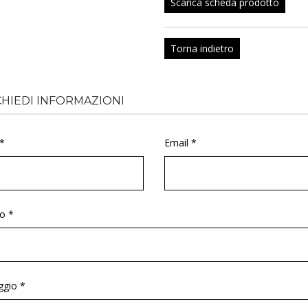
Scarica scheda prodotto
Torna indietro
CHIEDI INFORMAZIONI
*
Email *
o *
gio *