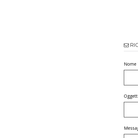
RI
Nome 
Oggett
Messag