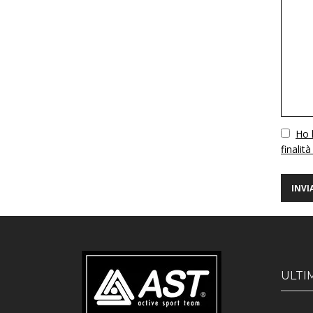
Vuoto
Ho l
finalità
ULTI