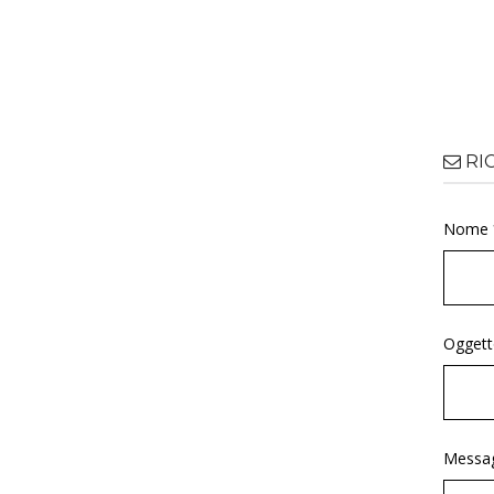
RI
Nome 
Oggett
Messag