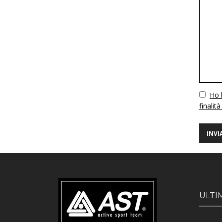
Vuoto
Ho l
finalità
ULTI