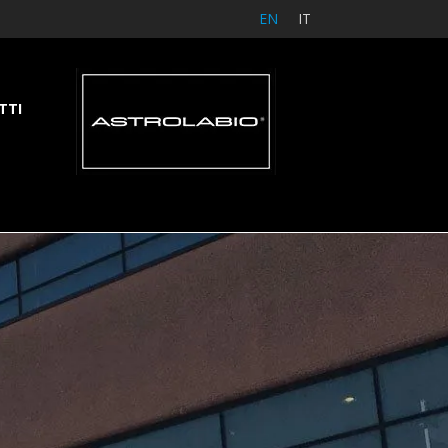
EN
IT
TTI