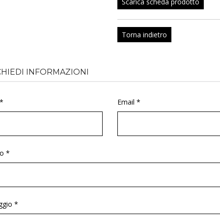
Scarica scheda prodotto
Torna indietro
CHIEDI INFORMAZIONI
*
Email *
o *
gio *