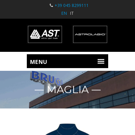
+39 045 8299111
EN
IT
MAGLIA