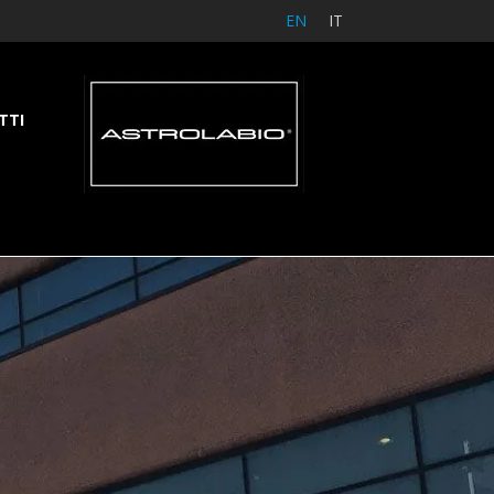
EN
IT
TTI