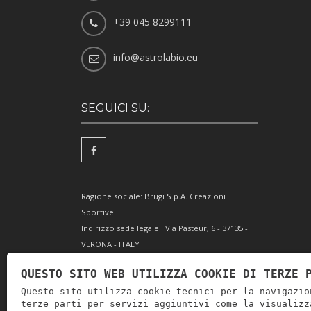
+39 045 8299111
info@astrolabio.eu
SEGUICI SU:
Ragione sociale: Brugi S.p.A. Creazioni
Sportive
Indirizzo sede legale : Via Pasteur, 6 - 37135 -
VERONA - ITALY
Partita IVA IT0088069 023 5
QUESTO SITO WEB UTILIZZA COOKIE DI TERZE 
Codice Fiscale e Iscrizione Reg. Impr. Verona
Questo sito utilizza cookie tecnici per la navigazio
0051416 024 1
terze parti per servizi aggiuntivi come la visualizz
REA 166179 Verona -Cap. Soc. € 10.000.000 i.v. -