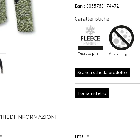
Ean
: 8055768174472
Caratteristiche
tessuto pile
anti pilling
Scarica scheda prodotto
Torna indietro
CHIEDI INFORMAZIONI
*
Email *