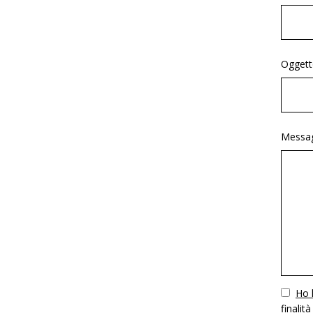
Oggett
Messag
Vuoto
Ho l
finalità