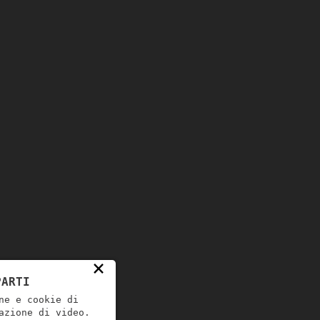
×
PARTI
ne e cookie di
azione di video.