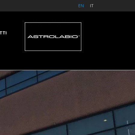
EN
IT
TTI