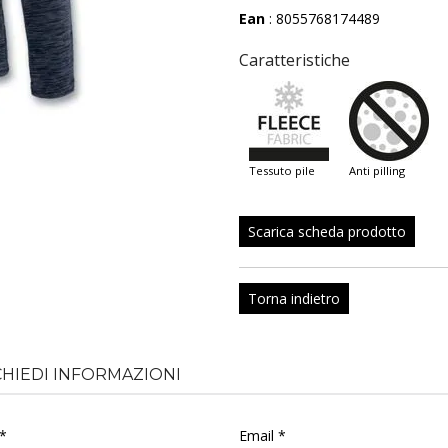
Ean
: 8055768174489
Caratteristiche
tessuto pile
anti pilling
Scarica scheda prodotto
Torna indietro
CHIEDI INFORMAZIONI
*
Email *