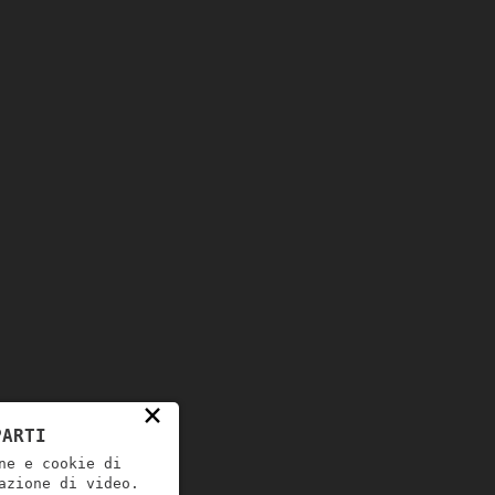
×
PARTI
ne e cookie di
azione di video.