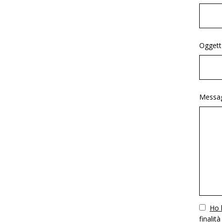
Oggett
Messag
Vuoto
Ho l
finalità