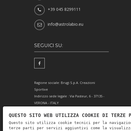
+39 045 8299111
info@astrolabio.eu
SEGUICI SU:
Ragione sociale: Brugi S.p.A. Creazioni
Sportive
Indirizzo sede legale : Via Pasteur, 6 - 37135 -
VERONA - ITALY
Partita IVA IT0088069 023 5
QUESTO SITO WEB UTILIZZA COOKIE DI TERZE 
Codice Fiscale e Iscrizione Reg. Impr. Verona
Questo sito utilizza cookie tecnici per la navigazio
0051416 024 1
terze parti per servizi aggiuntivi come la visualizz
REA 166179 Verona -Cap. Soc. € 10.000.000 i.v. -