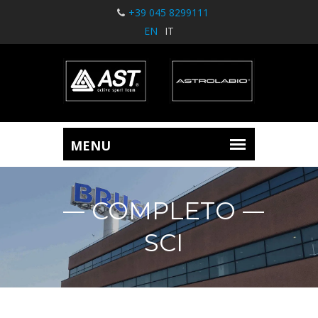
+39 045 8299111
EN
IT
COMPLETO
SCI