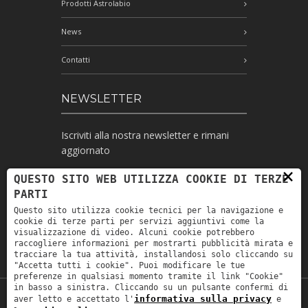
Prodotti Astrolabio
News
Contatti
NEWSLETTER
Iscriviti alla nostra newsletter e rimani
aggiornato
×
QUESTO SITO WEB UTILIZZA COOKIE DI TERZE
PARTI
Ho letto l'informativa e autorizzo il
Questo sito utilizza cookie tecnici per la navigazione e
trattamento dei miei dati personali per le
cookie di terze parti per servizi aggiuntivi come la
finalità ivi indicate *
visualizzazione di video. Alcuni cookie potrebbero
raccogliere informazioni per mostrarti pubblicità mirata e
tracciare la tua attività, installandosi solo cliccando su
"Accetta tutti i cookie". Puoi modificare le tue
preferenze in qualsiasi momento tramite il link "Cookie"
in basso a sinistra. Cliccando su un pulsante confermi di
informativa sulla privacy
aver letto e accettato l'
e
Copyright © 2019
Astrolabio
. P.IVA: