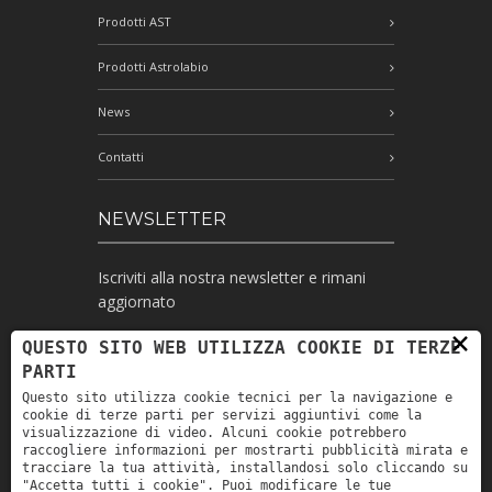
Prodotti AST
Prodotti Astrolabio
News
Contatti
NEWSLETTER
Iscriviti alla nostra newsletter e rimani
aggiornato
×
QUESTO SITO WEB UTILIZZA COOKIE DI TERZE
PARTI
Ho letto l'informativa e autorizzo il
Questo sito utilizza cookie tecnici per la navigazione e
trattamento dei miei dati personali per le
cookie di terze parti per servizi aggiuntivi come la
finalità ivi indicate *
visualizzazione di video. Alcuni cookie potrebbero
raccogliere informazioni per mostrarti pubblicità mirata e
tracciare la tua attività, installandosi solo cliccando su
"Accetta tutti i cookie". Puoi modificare le tue