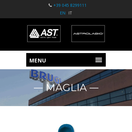
+39 045 8299111
EN
IT
MAGLIA