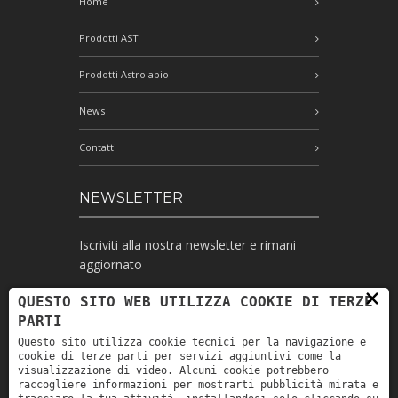
Home
Prodotti AST
Prodotti Astrolabio
News
Contatti
NEWSLETTER
Iscriviti alla nostra newsletter e rimani
aggiornato
×
QUESTO SITO WEB UTILIZZA COOKIE DI TERZE
PARTI
Ho letto l'informativa e autorizzo il
Questo sito utilizza cookie tecnici per la navigazione e
trattamento dei miei dati personali per le
cookie di terze parti per servizi aggiuntivi come la
finalità ivi indicate *
visualizzazione di video. Alcuni cookie potrebbero
raccogliere informazioni per mostrarti pubblicità mirata e