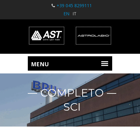
+39 045 8299111
EN
IT
COMPLETO
SCI