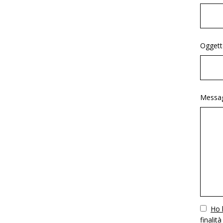
Oggett
Messag
Vuoto
Ho l
finalità