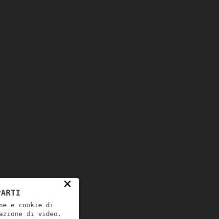
×
PARTI
ne e cookie di
azione di video.