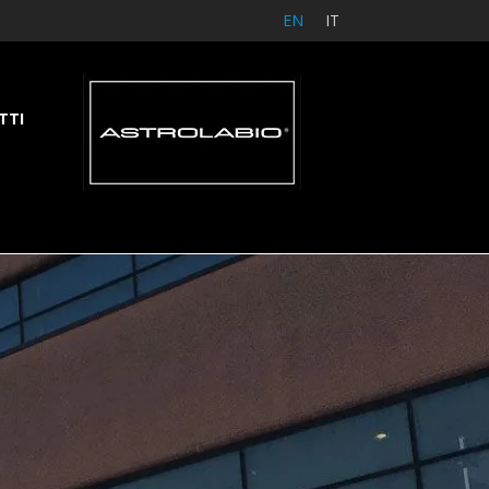
EN
IT
TTI