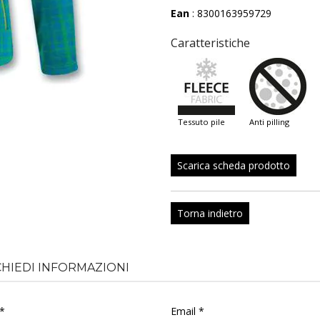
Ean
: 8300163959729
Caratteristiche
tessuto pile
anti pilling
Scarica scheda prodotto
Torna indietro
CHIEDI INFORMAZIONI
*
Email *