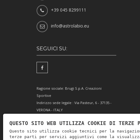
+39 045 8299111
info@astrolabio.eu
SEGUICI SU:
Ragione sociale: Brugi S.p.A. Creazioni
Sportive
Indirizzo sede legale : Via Pasteur, 6 - 37135 -
VERONA - ITALY
Partita IVA IT0088069 023 5
QUESTO SITO WEB UTILIZZA COOKIE DI TERZE 
Codice Fiscale e Iscrizione Reg. Impr. Verona
Questo sito utilizza cookie tecnici per la navigazio
0051416 024 1
terze parti per servizi aggiuntivi come la visualizz
REA 166179 Verona -Cap. Soc. € 10.000.000 i.v. -