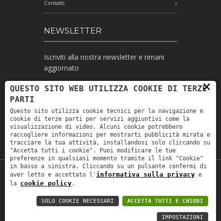
Contatti
NEWSLETTER
Iscriviti alla nostra newsletter e rimani
aggiornato
×
QUESTO SITO WEB UTILIZZA COOKIE DI TERZE
PARTI
Ho letto l'informativa e autorizzo il
Questo sito utilizza cookie tecnici per la navigazione e
trattamento dei miei dati personali per le
cookie di terze parti per servizi aggiuntivi come la
finalità ivi indicate *
visualizzazione di video. Alcuni cookie potrebbero
raccogliere informazioni per mostrarti pubblicità mirata e
tracciare la tua attività, installandosi solo cliccando su
"Accetta tutti i cookie". Puoi modificare le tue
preferenze in qualsiasi momento tramite il link "Cookie"
in basso a sinistra. Cliccando su un pulsante confermi di
informativa sulla privacy
aver letto e accettato l'
e
Copyright © 2019
Astrolabio
. P.IVA:
cookie policy
la
.
IT00880690235 - All Rights Reserved -
Privacy policy
-
Privacy policy B2B
-
Area
SOLO COOKIE NECESSARI
ACCETTA TUTTI E CHIUDI
riservata
IMPOSTAZIONI