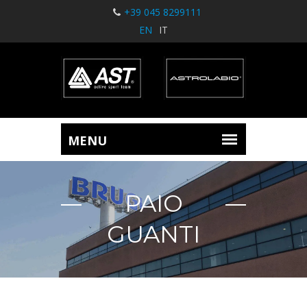
+39 045 8299111
EN
IT
PAIO
GUANTI