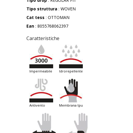
Tipo drop
: REGULAR FIT
Tipo struttura
: WOVEN
Cat tess
: OTTOMAN
Ean
: 8055768062397
Caratteristiche
impermeabile
idrorepellente
antivento
membrana tpu