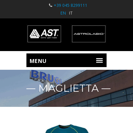
+39 045 8299111
EN
IT
MAGLIETTA