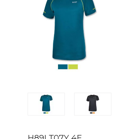
H89I T07Y 4F