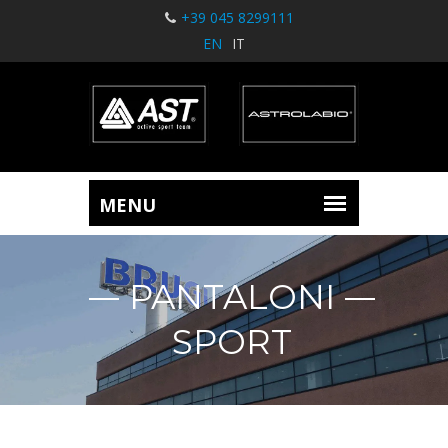
+39 045 8299111
EN
IT
PANTALONI
SPORT