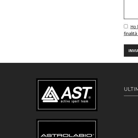
Vuoto
Ho l
finalità
ULTI