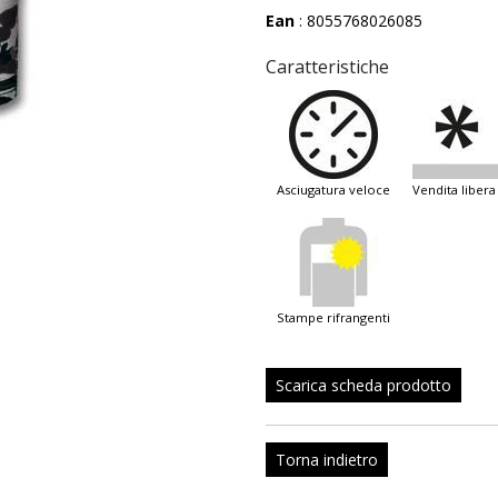
Ean
: 8055768026085
Caratteristiche
asciugatura veloce
vendita libera
stampe rifrangenti
Scarica scheda prodotto
Torna indietro