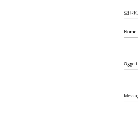
RI
Nome 
Oggett
Messag