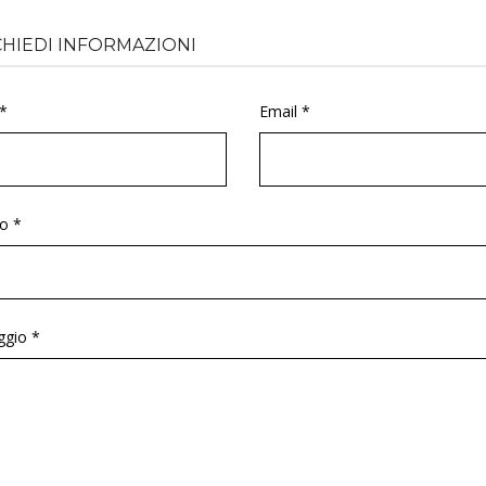
CHIEDI INFORMAZIONI
*
Email *
o *
gio *