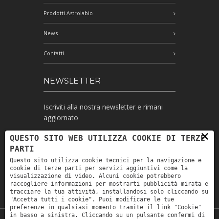
Prodotti Astrolabio
News
Contatti
NEWSLETTER
Iscriviti alla nostra newsletter e rimani
aggiornato
×
QUESTO SITO WEB UTILIZZA COOKIE DI TERZE
PARTI
Ho letto l'informativa e autorizzo il
Questo sito utilizza cookie tecnici per la navigazione e
trattamento dei miei dati personali per le
cookie di terze parti per servizi aggiuntivi come la
finalità ivi indicate *
visualizzazione di video. Alcuni cookie potrebbero
raccogliere informazioni per mostrarti pubblicità mirata e
tracciare la tua attività, installandosi solo cliccando su
"Accetta tutti i cookie". Puoi modificare le tue
preferenze in qualsiasi momento tramite il link "Cookie"
in basso a sinistra. Cliccando su un pulsante confermi di