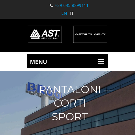
+39 045 8299111
EN
IT
PANTALONI
CORTI
SPORT