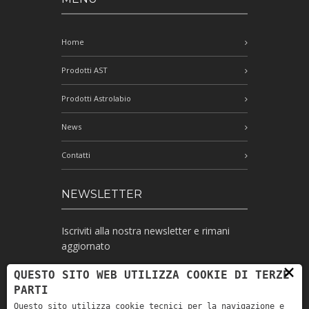
Home
Prodotti AST
Prodotti Astrolabio
News
Contatti
NEWSLETTER
Iscriviti alla nostra newsletter e rimani
aggiornato
×
QUESTO SITO WEB UTILIZZA COOKIE DI TERZE
PARTI
Ho letto l'informativa e autorizzo il
Questo sito utilizza cookie tecnici per la navigazione e