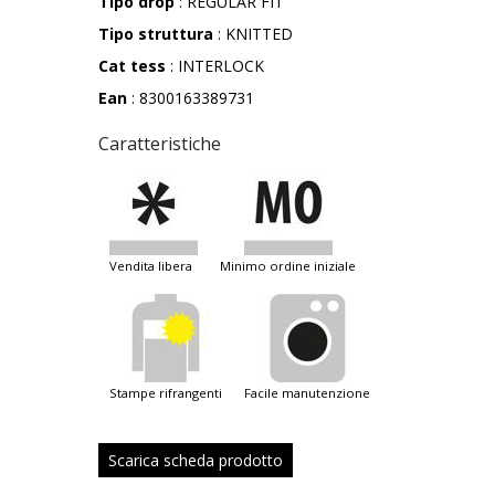
Tipo drop
: REGULAR FIT
Tipo struttura
: KNITTED
Cat tess
: INTERLOCK
Ean
: 8300163389731
Caratteristiche
vendita libera
minimo ordine iniziale
stampe rifrangenti
facile manutenzione
Scarica scheda prodotto