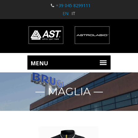
+39 045 8299111
EN
IT
MAGLIA