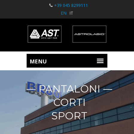
+39 045 8299111
EN
IT
PANTALONI
CORTI
SPORT