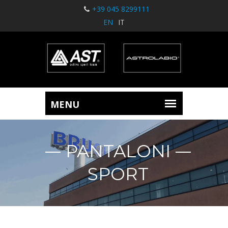
+39 045 8299111
EN
IT
PANTALONI
SPORT