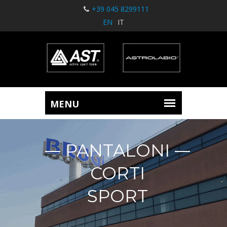
+39 045 8299111
EN
IT
PANTALONI
CORTI
SPORT