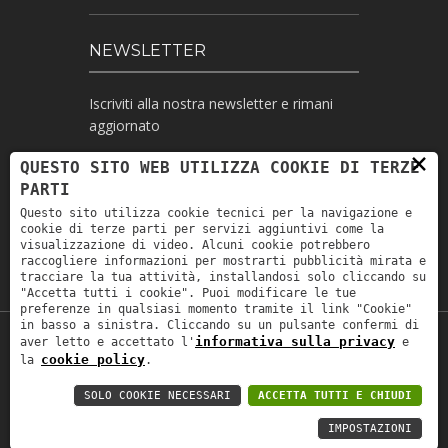
NEWSLETTER
Iscriviti alla nostra newsletter e rimani
aggiornato
×
QUESTO SITO WEB UTILIZZA COOKIE DI TERZE
PARTI
Ho letto l'informativa e autorizzo il
Questo sito utilizza cookie tecnici per la navigazione e
trattamento dei miei dati personali per le
cookie di terze parti per servizi aggiuntivi come la
finalità ivi indicate *
visualizzazione di video. Alcuni cookie potrebbero
raccogliere informazioni per mostrarti pubblicità mirata e
tracciare la tua attività, installandosi solo cliccando su
"Accetta tutti i cookie". Puoi modificare le tue
preferenze in qualsiasi momento tramite il link "Cookie"
in basso a sinistra. Cliccando su un pulsante confermi di
informativa sulla privacy
aver letto e accettato l'
e
Copyright © 2019
Astrolabio
. P.IVA:
cookie policy
la
.
IT00880690235 - All Rights Reserved -
Privacy policy
-
Privacy policy B2B
-
Area
SOLO COOKIE NECESSARI
ACCETTA TUTTI E CHIUDI
riservata
IMPOSTAZIONI