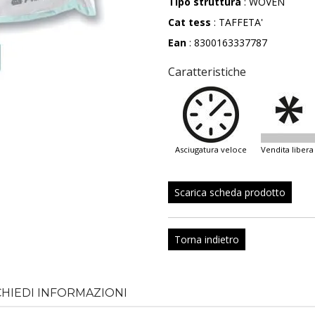
Tipo struttura
: WOVEN
Cat tess
: TAFFETA'
Ean
: 8300163337787
Caratteristiche
asciugatura veloce
vendita libera
Scarica scheda prodotto
Torna indietro
CHIEDI INFORMAZIONI