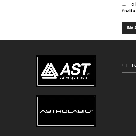
Vuoto
Ho l
finalità
ULTI