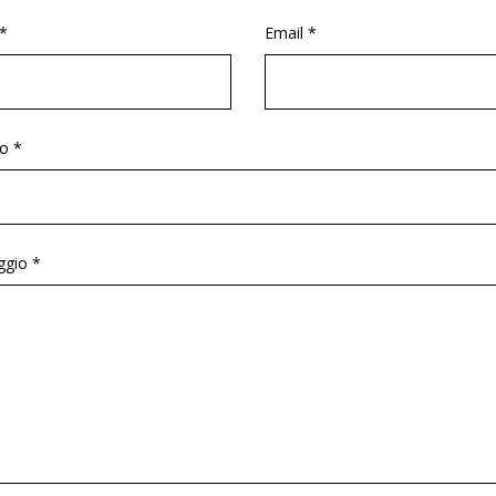
*
Email *
o *
gio *