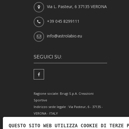
Via L. Pasteur, 6 37135 VERONA
+39 045 8299111
info@astrolabio.eu
SEGUICI SU:
Ragione sociale: Brugi S.p.A. Creazioni
Sportive
Indirizzo sede legale : Via Pasteur, 6 - 37135 -
VERONA - ITALY
Partita IVA IT0088069 023 5
QUESTO SITO WEB UTILIZZA COOKIE DI TERZE 
Codice Fiscale e Iscrizione Reg. Impr. Verona